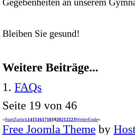
Gegebenheiten an unserem Gymna
Bleiben Sie gesund!
Weitere Beiträge...
FAQs
Seite 19 von 46
«
Start
Zurück
14
15
16
17
18
19
20
21
22
23
Weiter
Ende
»
Free Joomla Theme
by
Host