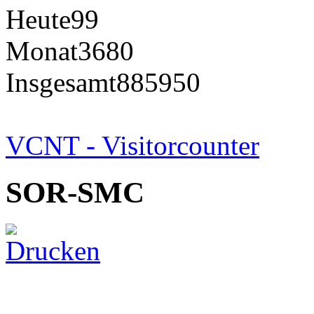
Heute
99
Monat
3680
Insgesamt
885950
VCNT - Visitorcounter
SOR-SMC