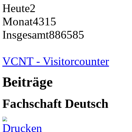
Heute
2
Monat
4315
Insgesamt
886585
VCNT - Visitorcounter
Beiträge
Fachschaft Deutsch